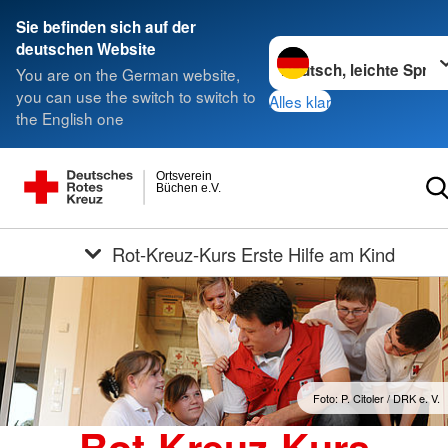
Sie befinden sich auf der
Sprache wechseln zu
deutschen Website
You are on the German website,
you can use the switch to switch to
Alles klar
the English one
Ortsverein
Büchen e.V.
Rot-Kreuz-Kurs Erste Hilfe am Kind
Foto: P. Citoler / DRK e. V.
Rot-Kreuz-Kurs