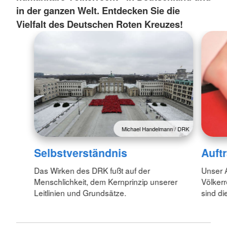
in der ganzen Welt. Entdecken Sie die
Vielfalt des Deutschen Roten Kreuzes!
Michael Handelmann / DRK
Selbstverständnis
Auft
Das Wirken des DRK fußt auf der
Unser A
Menschlichkeit, dem Kernprinzip unserer
Völkerr
Leitlinien und Grundsätze.
sind d