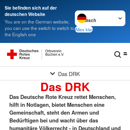
Sie befinden sich auf der
Sprache wechseln zu
deutschen Website
You are on the German website,
you can use the switch to switch to
Alles klar
the English one
Ortsverein
Büchen e.V.
Das DRK
Das DRK
Das Deutsche Rote Kreuz rettet Menschen,
hilft in Notlagen, bietet Menschen eine
Gemeinschaft, steht den Armen und
Bedürftigen bei und wacht über das
humanitäre Völkerrecht - in Deutschland und