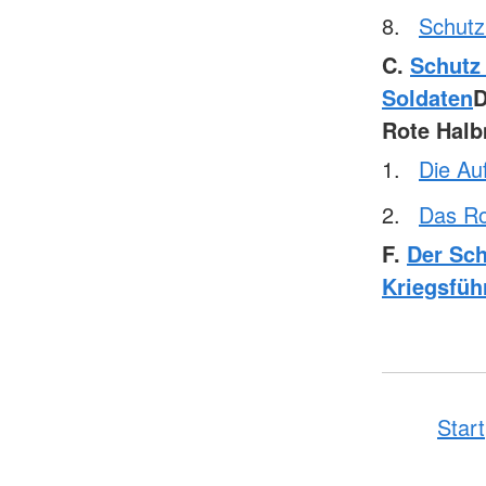
Schutz 
C.
Schutz
Soldaten
Rote Hal
Die Au
Das Ro
F.
Der Sch
Kriegsfüh
Start