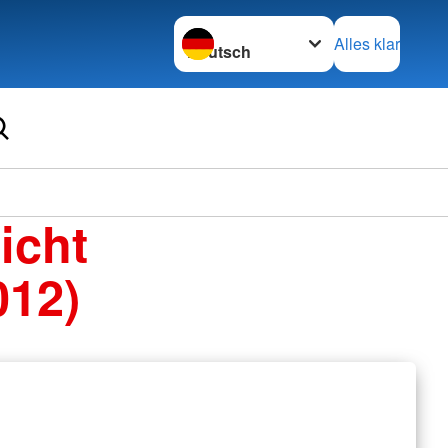
Sprache wechseln zu
Alles klar
icht
012)