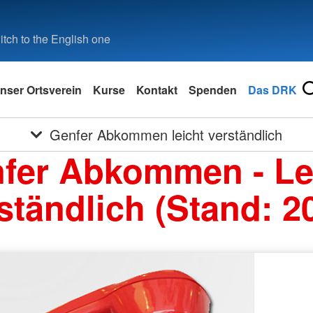
tch to the English one
nser Ortsverein
Kurse
Kontakt
Spenden
Das DRK
Genfer Abkommen leicht verständlich
fer Abkommen - Le
ständlich (Stand: 2