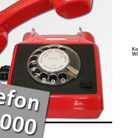
Ko
Wi