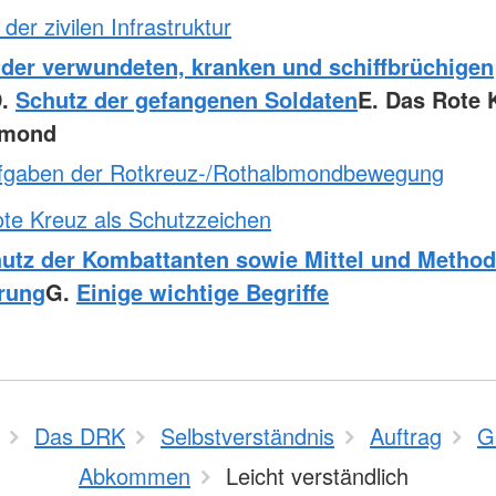
der zivilen Infrastruktur
 der verwundeten, kranken und schiffbrüchigen
D.
Schutz der gefangenen Soldaten
E. Das Rote K
bmond
fgaben der Rotkreuz-/Rothalbmondbewegung
te Kreuz als Schutzzeichen
utz der Kombattanten sowie Mittel und Method
rung
G.
Einige wichtige Begriffe
Das DRK
Selbstverständnis
Auftrag
G
Abkommen
Leicht verständlich