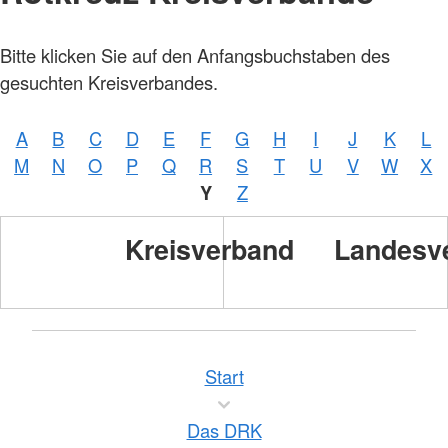
Bitte klicken Sie auf den Anfangsbuchstaben des
gesuchten Kreisverbandes.
A
B
C
D
E
F
G
H
I
J
K
L
M
N
O
P
Q
R
S
T
U
V
W
X
Y
Z
Kreisverband
Landesv
Start
Das DRK