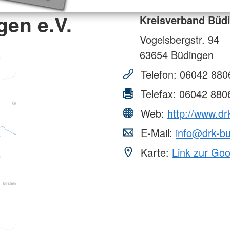
en e.V.
Kreisverband Büdi
Vogelsbergstr. 94
63654
Büdingen
Telefon:
06042 880
Telefax:
06042 880
Web:
http://www.dr
E-Mail:
info@drk-b
Karte:
Link zur Go