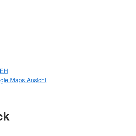
 EH
ogle Maps Ansicht
ck