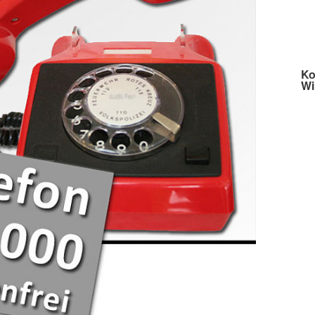
Ko
Wi