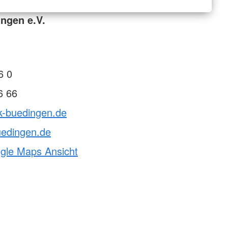
ngen e.V.
6 0
6 66
k-buedingen.de
uedingen.de
ogle Maps Ansicht