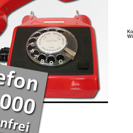
Ko
Wi