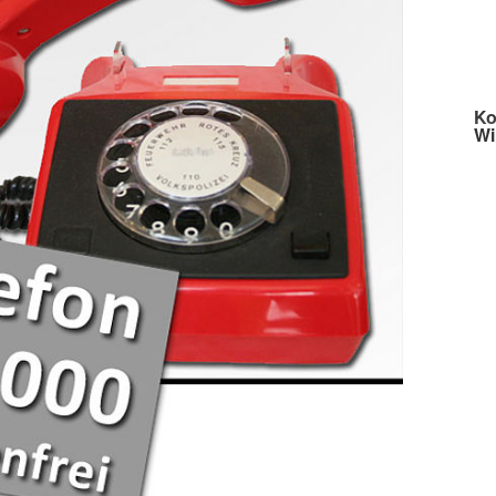
Ko
Wi