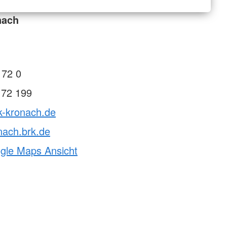
nach
 72 0
 72 199
k-kronach.de
nach.brk.de
ogle Maps Ansicht