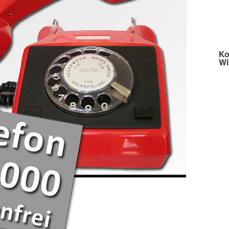
Ko
Wi