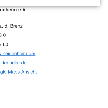
enheim e.V.
. d. Brenz
3 0
3 60
k-heidenheim.de/
eidenheim.de
ogle Maps Ansicht