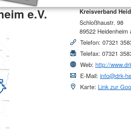
heim e.V.
Kreisverband Heid
Schloßhaustr. 98
89522
Heidenheim a
Telefon:
07321 358
Telefax:
07321 358
Web:
http://www.dr
E-Mail:
info@drk-h
Karte:
Link zur Go