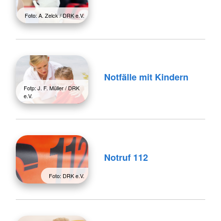
Foto: A. Zelck / DRK e.V.
Notfälle mit Kindern
Fotp: J. F. Müller / DRK
e.V.
Notruf 112
Foto: DRK e.V.