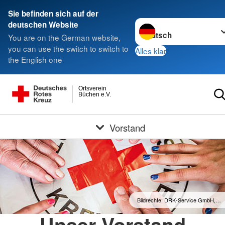
Sie befinden sich auf der
Sprache wechseln zu
deutschen Website
You are on the German website,
you can use the switch to switch to
Alles klar
the English one
Ortsverein
Büchen e.V.
Vorstand
Bildrechte: DRK-Service GmbH,…
Unser Vorstand