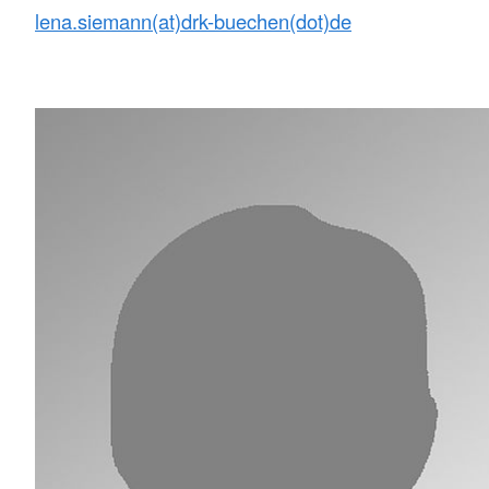
lena.siemann(at)drk-buechen(dot)de