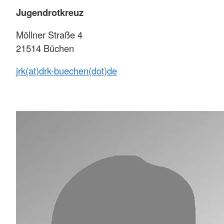
Jugendrotkreuz
Möllner Straße 4
21514 Büchen
jrk(at)drk-buechen(dot)de